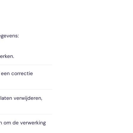
egevens:
erken.
u een correctie
aten verwijderen,
en om de verwerking