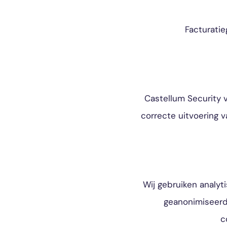
Facturati
Castellum Security 
correcte uitvoering 
Wij gebruiken analyt
geanonimiseerd 
c