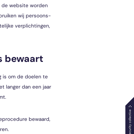
ia de website worden
bruiken wij persoons-
lijke verplichtingen,
s bewaart
g is om de doelen te
t langer dan een jaar
mt.
tieprocedure bewaard,
ren.