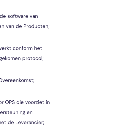
lde software van
en van de Producten;
werkt conform het
ngekomen protocol;
 Overeenkomst;
 OPS die voorziet in
dersteuning en
t de Leverancier;