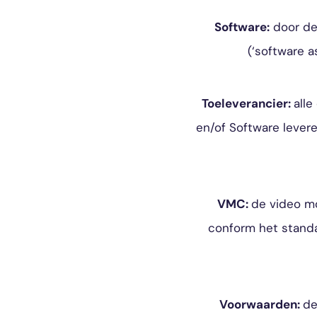
Software:
door de 
(‘software 
Toeleverancier:
all
en/of Software lever
VMC:
de video m
conform het standa
Voorwaarden:
de