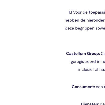
1.1 Voor de toepa
hebben de hieronder 
deze begrippen zowel
Castellum Groep:
Ca
geregistreerd in 
inclusief al h
Consument:
een 
Diensten:
de