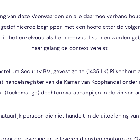
ssing van deze Voorwaarden en alle daarmee verband h
gedefinieerde begrippen met een hoofdletter de volgen
 in het enkelvoud als het meervoud kunnen worden gebru
naar gelang de context vereist:
stellum Security B.V., gevestigd te (1435 LK) Rijsenhout 
het handelsregister van de Kamer van Koophandel onde
aar (toekomstige) dochtermaatschappijen in de zin van ar
natuurlijk persoon die niet handelt in de uitoefening van
 door de Leverancier te leveren diensten conform de 