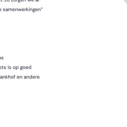
me samenwerkingen”
us
ots is op goed
Lankhof en andere