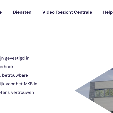
e
Diensten
Video Toezicht Centrale
Hel
ijn gevestigd in
terhoek.
e, betrouwbare
ijk voor het MKB in
lketens vertrouwen