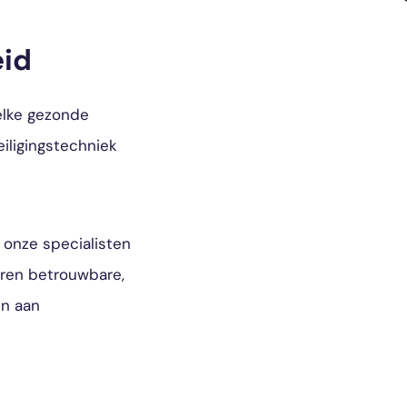
eid
elke gezonde
iligingstechniek
 onze specialisten
eren betrouwbare,
en aan