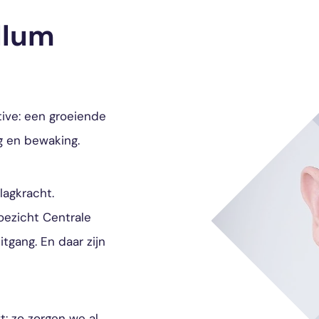
llum
tive: een groeiende
g en bewaking.
lagkracht.
oezicht Centrale
tgang. En daar zijn
t: zo zorgen we al